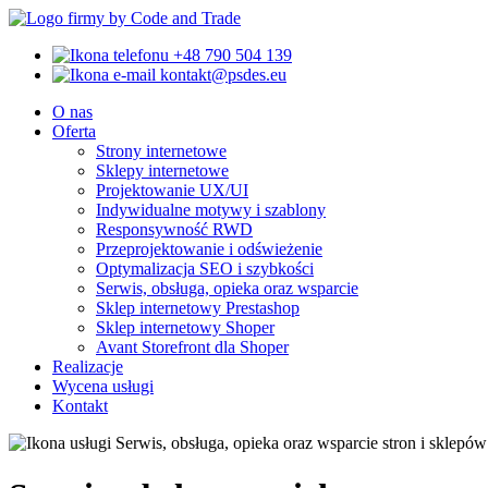
by Code and Trade
+48 790 504 139
kontakt@psdes.eu
O nas
Oferta
Strony internetowe
Sklepy internetowe
Projektowanie UX/UI
Indywidualne motywy i szablony
Responsywność RWD
Przeprojektowanie i odświeżenie
Optymalizacja SEO i szybkości
Serwis, obsługa, opieka oraz wsparcie
Sklep internetowy Prestashop
Sklep internetowy Shoper
Avant Storefront dla Shoper
Realizacje
Wycena usługi
Kontakt